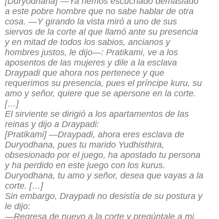
[Duryodhana] —Ya hemos escuchado demasiado
a este pobre hombre que no sabe hablar de otra
cosa. —Y girando la vista miró a uno de sus
siervos de la corte al que llamó ante su presencia
y en mitad de todos los sabios, ancianos y
hombres justos, le dijo—: Pratikami, ve a los
aposentos de las mujeres y dile a la esclava
Draypadi que ahora nos pertenece y que
requerimos su presencia, pues el príncipe kuru, su
amo y señor, quiere que se apersone en la corte.
[…]
El sirviente se dirigió a los apartamentos de las
reinas y dijo a Draypadi:
[Pratikami]
—Draypadi, ahora eres esclava de
Duryodhana, pues tu marido Yudhisthira,
obsesionado por el juego, ha apostado tu persona
y ha perdido en este juego con los kurus.
Duryodhana, tu amo y señor, desea que vayas a la
corte
.
[…]
Sin embargo, Draypadi no desistía de su postura y
le dijo:
—Regresa de nuevo a la corte y pregúntale a mi