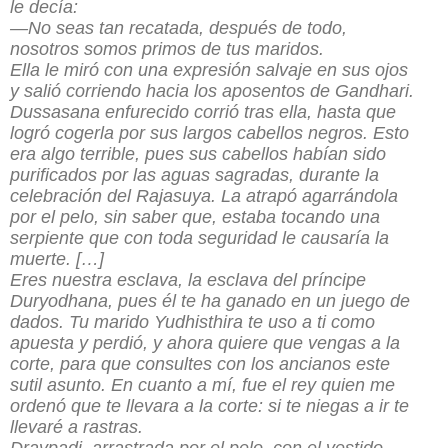
le decía:
—No seas tan recatada, después de todo,
nosotros somos primos de tus maridos.
Ella le miró con una expresión salvaje en sus ojos
y salió corriendo hacia los aposentos de Gandhari.
Dussasana enfurecido corrió tras ella, hasta que
logró cogerla por sus largos cabellos negros. Esto
era algo terrible, pues sus cabellos habían sido
purificados por las aguas sagradas, durante la
celebración del Rajasuya. La atrapó agarrándola
por el pelo, sin saber que, estaba tocando una
serpiente que con
toda
seguridad le causaría la
muerte.
[…]
Eres nuestra esclava, la esclava del príncipe
Duryodhana, pues él te ha ganado en un juego de
dados. Tu marido Yudhisthira te uso a ti como
apuesta y perdió, y ahora quiere que vengas a la
corte, para que consultes con los ancianos este
sutil asunto. En cuanto a mí, fue el rey quien me
ordenó
que te llevara a la corte: si te niegas a ir te
llevaré a rastras.
Draypadi, arrastrada por el pelo, con el vestido