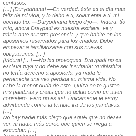
confusos.
[…] [Duryodhana] —En verdad, éste es el día más
feliz de mi vida, y lo debo a ti, solamente a ti, mi
querido tío. —Duryodhana luego dijo—: Vidura, tío
mío, ahora Draypadi es nuestra esclava, ve y
tráela ante nuestra presencia y que habite en los
aposentos reservados para los criados. Debe
empezar a familiarizarse con sus nuevas
obligaciones
.
[…]
[Vidura] […] —No les provoques. Draypadi no es
esclava tuya y no debe ser insultada; Yudhisthira
no tenía derecho a apostarla, ya nada le
pertenecía una vez perdida su misma vida. No
cabe la menor duda de esto. Quizá no te gusten
mis palabras y creas que no actúo como un buen
consejero. Pero no es así. Únicamente te estoy
advirtiendo contra la terrible ira de los pandavas.
[…]
No hay nadie más ciego que aquél que no desea
ver, ni nadie más sordo que quien se niega a
escuchar. […]