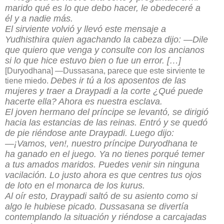
marido qué es lo que debo hacer, le obedeceré a
él y a nadie más.
El sirviente volvió y llevó este mensaje a
Yudhisthira quien agachando la cabeza dijo: —Dile
que quiero que venga y consulte con los ancianos
si lo que hice estuvo bien o fue un error.
[…]
[Duryodhana] —Dussasana, parece que este sirviente te
Debes ir tú a los aposentos de las
tiene miedo.
mujeres y traer a Draypadi a la corte ¿Qué puede
hacerte ella? Ahora es nuestra esclava.
El joven hermano del príncipe se levantó, se dirigió
hacia las estancias de las reinas. Entró y se quedó
de pie riéndose ante Draypadi. Luego dijo:
—¡Vamos, ven!, nuestro príncipe Duryodhana te
ha ganado en el juego. Ya no tienes porqué temer
a tus amados maridos. Puedes venir sin ninguna
vacilación. Lo justo ahora es que centres tus ojos
de loto en el monarca de los kurus.
Al oír esto, Draypadi saltó de su asiento como si
algo le hubiese picado. Dussasana se divertía
contemplando la situación y riéndose a carcajadas