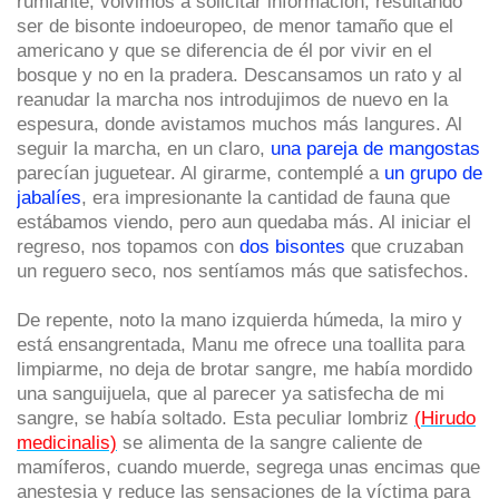
rumiante, volvimos a solicitar información, resultando
ser de bisonte indoeuropeo, de menor tamaño que el
americano y que se diferencia de él por vivir en el
bosque y no en la pradera. Descansamos un rato y al
reanudar la marcha nos introdujimos de nuevo en la
espesura, donde avistamos muchos más langures. Al
seguir la marcha, en un claro,
una pareja de mangostas
parecían juguetear. Al girarme, contemplé a
un grupo de
jabalíes
, era impresionante la cantidad de fauna que
estábamos viendo, pero aun quedaba más. Al iniciar el
regreso, nos topamos con
dos bisontes
que cruzaban
un reguero seco, nos sentíamos más que satisfechos.
De repente, noto la mano izquierda húmeda, la miro y
está ensangrentada, Manu me ofrece una toallita para
limpiarme, no deja de brotar sangre, me había mordido
una sanguijuela, que al parecer ya satisfecha de mi
sangre, se había soltado. Esta peculiar lombriz
(Hirudo
medicinalis)
se alimenta de la sangre caliente de
mamíferos, cuando muerde, segrega unas encimas que
anestesia y reduce las sensaciones de la víctima para