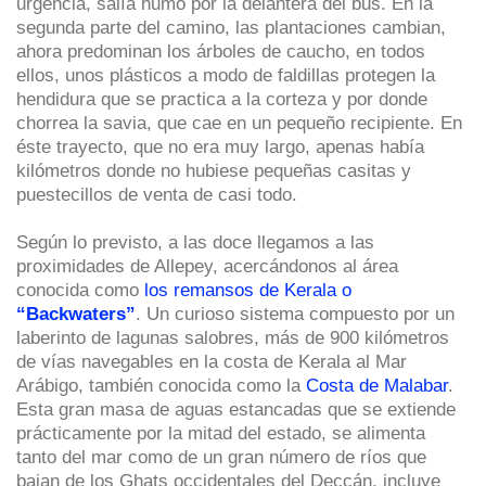
urgencia, salía humo por la delantera del bus. En la
segunda parte del camino, las plantaciones cambian,
ahora predominan los árboles de caucho, en todos
ellos, unos plásticos a modo de faldillas protegen la
hendidura que se practica a la corteza y por donde
chorrea la savia, que cae en un pequeño recipiente. En
éste trayecto, que no era muy largo, apenas había
kilómetros donde no hubiese pequeñas casitas y
puestecillos de venta de casi todo.
Según lo previsto, a las doce llegamos a las
proximidades de Allepey, acercándonos al área
conocida como
los remansos de Kerala o
“Backwaters”
. Un curioso sistema compuesto por un
laberinto de lagunas salobres, más de 900 kilómetros
de vías navegables en la costa de Kerala al Mar
Arábigo, también conocida como la
Costa de Malabar
.
Esta gran masa de aguas estancadas que se extiende
prácticamente por la mitad del estado, se alimenta
tanto del mar como de un gran número de ríos que
bajan de los Ghats occidentales del Deccán, incluye