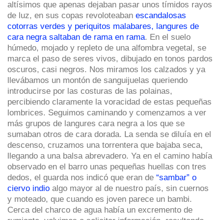
altísimos que apenas dejaban pasar unos tímidos rayos
de luz, en sus copas revoloteaban
escandalosas
cotorras verdes y periquitos malabares, langures de
cara negra saltaban de rama en rama
. En el suelo
húmedo, mojado y repleto de una alfombra vegetal, se
marca el paso de seres vivos, dibujado en tonos pardos
oscuros, casi negros. Nos miramos los calzados y ya
llevábamos un montón de sanguijuelas queriendo
introducirse por las costuras de las polainas,
percibiendo claramente la voracidad de estas pequeñas
lombrices. Seguimos caminando y comenzamos a ver
más grupos de langures cara negra a los que se
sumaban otros de cara dorada. La senda se diluía en el
descenso, cruzamos una torrentera que bajaba seca,
llegando a una balsa abrevadero. Ya en el camino había
observado en el barro unas pequeñas huellas con tres
dedos, el guarda nos indicó que eran de
“sambar” o
ciervo indio
algo mayor al de nuestro país, sin cuernos
y moteado, que cuando es joven parece un bambi.
Cerca del charco de agua había un excremento de