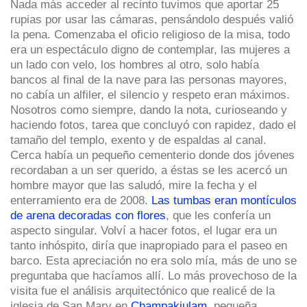
Nada más acceder al recinto tuvimos que aportar 25
rupias por usar las cámaras, pensándolo después valió
la pena. Comenzaba el oficio religioso de la misa, todo
era un espectáculo digno de contemplar, las mujeres a
un lado con velo, los hombres al otro, solo había
bancos al final de la nave para las personas mayores,
no cabía un alfiler, el silencio y respeto eran máximos.
Nosotros como siempre, dando la nota, curioseando y
haciendo fotos, tarea que concluyó con rapidez, dado el
tamaño del templo, exento y de espaldas al canal.
Cerca había un pequeño cementerio donde dos jóvenes
recordaban a un ser querido, a éstas se les acercó un
hombre mayor que las saludó, mire la fecha y el
enterramiento era de 2008.
Las tumbas eran montículos
de arena decoradas con flores
, que les confería un
aspecto singular. Volví a hacer fotos, el lugar era un
tanto inhóspito, diría que inapropiado para el paseo en
barco. Esta apreciación no era solo mía, más de uno se
preguntaba que hacíamos allí. Lo más provechoso de la
visita fue el análisis arquitectónico que realicé de la
iglesia de San Mary en
Champakiulam
, pequeña