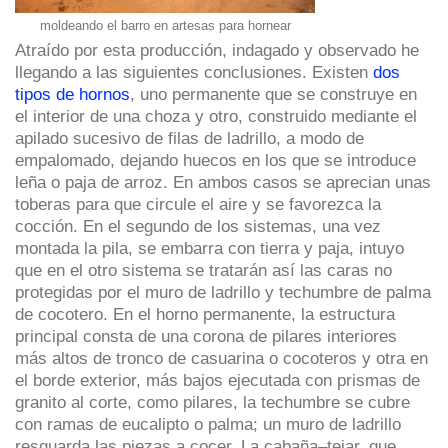
moldeando el barro en artesas para hornear
Atraído por esta producción, indagado y observado he
llegando a las siguientes conclusiones. Existen
dos
tipos de hornos
, uno permanente que se construye en
el interior de una choza y otro, construido mediante el
apilado sucesivo de filas de ladrillo, a modo de
empalomado, dejando huecos en los que se introduce
leña o paja de arroz. En ambos casos se aprecian unas
toberas para que circule el aire y se favorezca la
cocción. En el segundo de los sistemas, una vez
montada la pila, se embarra con tierra y paja, intuyo
que en el otro sistema se tratarán así las caras no
protegidas por el muro de ladrillo y techumbre de palma
de cocotero. En el horno permanente, la estructura
principal consta de una corona de pilares interiores
más altos de tronco de casuarina o cocoteros y otra en
el borde exterior, más bajos ejecutada con prismas de
granito al corte, como pilares, la techumbre se cubre
con ramas de eucalipto o palma; un muro de ladrillo
resguarda las piezas a cocer. La cabaña‒tejar, que