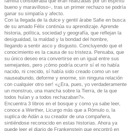
familia consideraba que eran realizadas por un espíritu
bueno y maravilloso−, tras un primer rechazo se podría
ganar su simpatía y afecto.
Con la llegada de la dulce y gentil árabe Safie en busca
de su amado Félix continúa su aprendizaje. Aprende
historia, política, sociedad y geografía, que reflejan la
desigualdad, la maldad y la bondad del hombre,
llegando a sentir asco y disgusto. Concluyendo que el
conocimiento es la causa de su tristeza. Pensaba, que
su único deseo era convertirse en un igual entre sus
semejantes, pero ¡cómo podría ocurrir sí el no había
nacido, ni crecido, sí había sido creado como un ser
nauseabundo, deforme y enorme, sin ninguna relación
con cualquier otro ser! «¿Era, pues, yo verdaderamente
un monstruo, una mancha sobre la Tierra, de la que
todos huían y a todos rechazaban?».
Encuentra 3 libros en el bosque y como ya sabe leer,
conoce a Werther, Licurgo más que a Rómulo o, la
suplica de Adán a su creador de una compañera,
sintiéndose reconocido en estas historias. Ahora ya
puede leer el diario de Frankenstein que encontró en