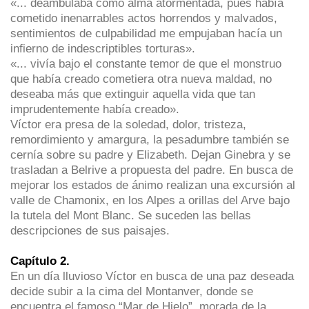
«... deambulaba como alma atormentada, pues había
cometido inenarrables actos horrendos y malvados,
sentimientos de culpabilidad me empujaban hacía un
infierno de indescriptibles torturas».
«... vivía bajo el constante temor de que el monstruo
que había creado cometiera otra nueva maldad, no
deseaba más que extinguir aquella vida que tan
imprudentemente había creado».
Víctor era presa de la soledad, dolor, tristeza,
remordimiento y amargura, la pesadumbre también se
cernía sobre su padre y Elizabeth. Dejan Ginebra y se
trasladan a Belrive a propuesta del padre. En busca de
mejorar los estados de ánimo realizan una excursión al
valle de Chamonix, en los Alpes a orillas del Arve bajo
la tutela del Mont Blanc. Se suceden las bellas
descripciones de sus paisajes.
Capítulo 2.
En un día lluvioso Víctor en busca de una paz deseada
decide subir a la cima del Montanver, donde se
encuentra el famoso “Mar de Hielo”, morada de la