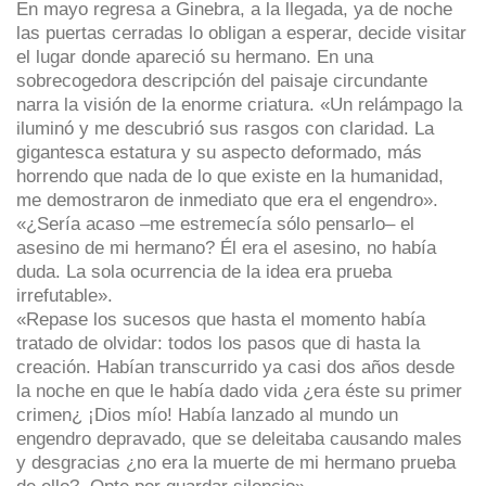
En mayo regresa a Ginebra, a la llegada, ya de noche
las puertas cerradas lo obligan a esperar, decide visitar
el lugar donde apareció su hermano. En una
sobrecogedora descripción del paisaje circundante
narra la visión de la enorme criatura. «Un relámpago la
iluminó y me descubrió sus rasgos con claridad. La
gigantesca estatura y su aspecto deformado, más
horrendo que nada de lo que existe en la humanidad,
me demostraron de inmediato que era el engendro».
«¿Sería acaso –me estremecía sólo pensarlo– el
asesino de mi hermano? Él era el asesino, no había
duda. La sola ocurrencia de la idea era prueba
irrefutable».
«Repase los sucesos que hasta el momento había
tratado de olvidar: todos los pasos que di hasta la
creación. Habían transcurrido ya casi dos años desde
la noche en que le había dado vida ¿era éste su primer
crimen¿ ¡Dios mío! Había lanzado al mundo un
engendro depravado, que se deleitaba causando males
y desgracias ¿no era la muerte de mi hermano prueba