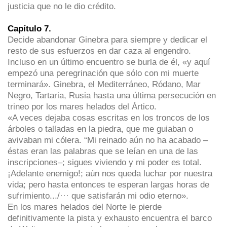
justicia que no le dio crédito.
Capítulo 7.
Decide abandonar Ginebra para siempre y dedicar el
resto de sus esfuerzos en dar caza al engendro.
Incluso en un último encuentro se burla de él, «y aquí
empezó una peregrinación que sólo con mi muerte
terminará». Ginebra, el Mediterráneo, Ródano, Mar
Negro, Tartaria, Rusia hasta una última persecución en
trineo por los mares helados del Ártico.
«A veces dejaba cosas escritas en los troncos de los
árboles o talladas en la piedra, que me guiaban o
avivaban mi cólera. “Mi reinado aún no ha acabado –
éstas eran las palabras que se leían en una de las
inscripciones–; sigues viviendo y mi poder es total.
¡Adelante enemigo!; aún nos queda luchar por nuestra
vida; pero hasta entonces te esperan largas horas de
sufrimiento.../··· que satisfarán mi odio eterno».
En los mares helados del Norte le pierde
definitivamente la pista y exhausto encuentra el barco