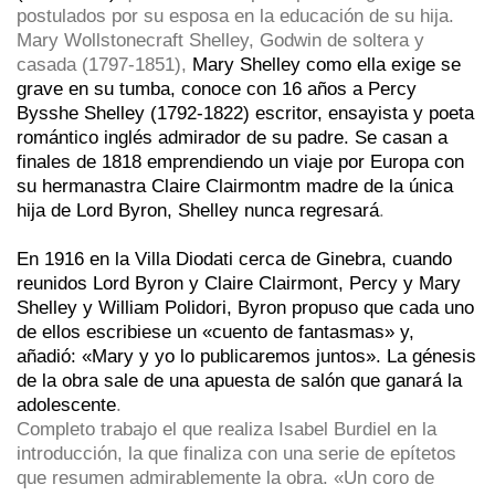
postulados por su esposa en la educación de su hija.
Mary Wollstonecraft Shelley, Godwin de soltera y
casada (1797-1851),
Mary Shelley como ella exige se
grave en su tumba, conoce con 16 años a Percy
Bysshe Shelley (1792-1822) escritor, ensayista y poeta
romántico inglés admirador de su padre. Se casan a
finales de 1818 emprendiendo un viaje por Europa con
su hermanastra Claire Clairmontm madre de la única
hija de Lord Byron, Shelley nunca regresará
.
En 1916 en la Villa Diodati cerca de Ginebra, cuando
reunidos Lord Byron y Claire Clairmont, Percy y Mary
Shelley y William Polidori, Byron propuso que cada uno
de ellos escribiese un «cuento de fantasmas» y,
añadió: «Mary y yo lo publicaremos juntos». La génesis
de la obra sale de una apuesta de salón que ganará la
adolescente
.
Completo trabajo el que realiza Isabel Burdiel en la
introducción, la que finaliza con una serie de epítetos
que resumen admirablemente la obra. «Un coro de