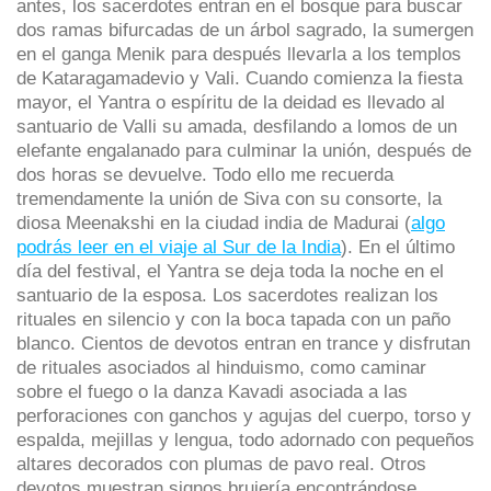
antes, los sacerdotes entran en el bosque para buscar
dos ramas bifurcadas de un árbol sagrado, la sumergen
en el ganga Menik para después llevarla a los templos
de Kataragamadevio y Vali. Cuando comienza la fiesta
mayor, el Yantra o espíritu de la deidad es llevado al
santuario de Valli su amada, desfilando a lomos de un
elefante engalanado para culminar la unión, después de
dos horas se devuelve. Todo ello me recuerda
tremendamente la unión de Siva con su consorte, la
diosa Meenakshi en la ciudad india de Madurai (
algo
podrás leer en el viaje al Sur de la India
). En el último
día del festival, el Yantra se deja toda la noche en el
santuario de la esposa. Los sacerdotes realizan los
rituales en silencio y con la boca tapada con un paño
blanco. Cientos de devotos entran en trance y disfrutan
de rituales asociados al hinduismo, como caminar
sobre el fuego o la danza Kavadi asociada a las
perforaciones con ganchos y agujas del cuerpo, torso y
espalda, mejillas y lengua, todo adornado con pequeños
altares decorados con plumas de pavo real. Otros
devotos muestran signos brujería encontrándose