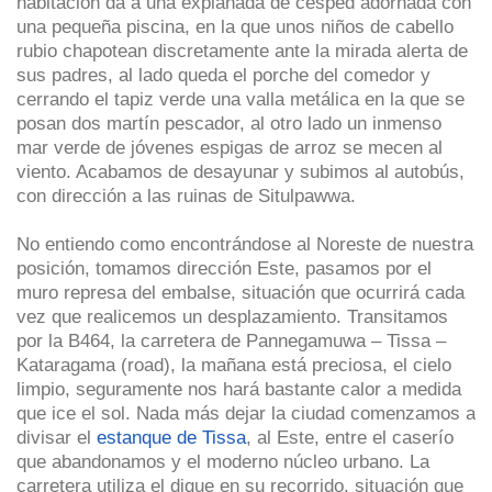
habitación da a una explanada de césped adornada con
una pequeña piscina, en la que unos niños de cabello
rubio chapotean discretamente ante la mirada alerta de
sus padres, al lado queda el porche del comedor y
cerrando el tapiz verde una valla metálica en la que se
posan dos martín pescador, al otro lado un inmenso
mar verde de jóvenes espigas de arroz se mecen al
viento. Acabamos de desayunar y subimos al autobús,
con dirección a las ruinas de Situlpawwa.
No entiendo como encontrándose al Noreste de nuestra
posición, tomamos dirección Este, pasamos por el
muro represa del embalse, situación que ocurrirá cada
vez que realicemos un desplazamiento. Transitamos
por la B464, la carretera de Pannegamuwa – Tissa –
Kataragama (road), la mañana está preciosa, el cielo
limpio, seguramente nos hará bastante calor a medida
que ice el sol. Nada más dejar la ciudad comenzamos a
divisar el
estanque de Tissa
, al Este, entre el caserío
que abandonamos y el moderno núcleo urbano. La
carretera utiliza el dique en su recorrido, situación que