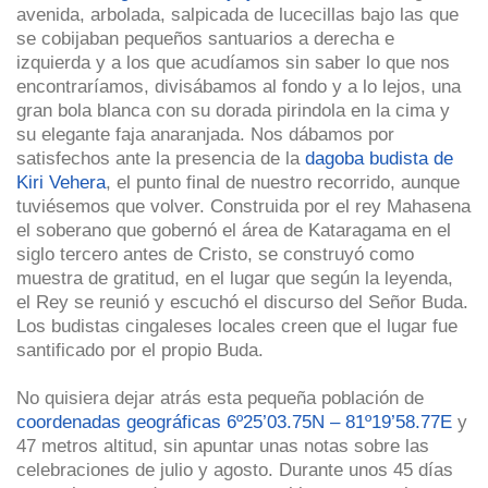
avenida, arbolada, salpicada de lucecillas bajo las que
se cobijaban pequeños santuarios a derecha e
izquierda y a los que acudíamos sin saber lo que nos
encontraríamos, divisábamos al fondo y a lo lejos, una
gran bola blanca con su dorada pirindola en la cima y
su elegante faja anaranjada. Nos dábamos por
satisfechos ante la presencia de la
dagoba budista de
Kiri Vehera
, el punto final de nuestro recorrido, aunque
tuviésemos que volver. Construida por el rey Mahasena
el soberano que gobernó el área de Kataragama en el
siglo tercero antes de Cristo, se construyó como
muestra de gratitud, en el lugar que según la leyenda,
el Rey se reunió y escuchó el discurso del Señor Buda.
Los budistas cingaleses locales creen que el lugar fue
santificado por el propio Buda.
No quisiera dejar atrás esta pequeña población de
coordenadas geográficas 6º25’03.75N – 81º19’58.77E
y
47 metros altitud, sin apuntar unas notas sobre las
celebraciones de julio y agosto. Durante unos 45 días