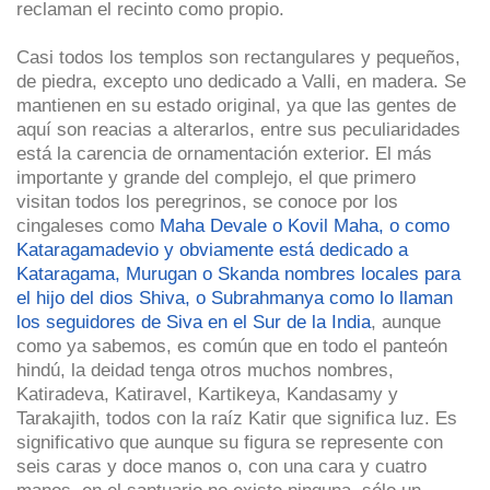
reclaman el recinto como propio.
Casi todos los templos son rectangulares y pequeños,
de piedra, excepto uno dedicado a Valli, en madera. Se
mantienen en su estado original, ya que las gentes de
aquí son reacias a alterarlos, entre sus peculiaridades
está la carencia de ornamentación exterior. El más
importante y grande del complejo, el que primero
visitan todos los peregrinos, se conoce por los
cingaleses como
Maha Devale o Kovil Maha, o como
Kataragamadevio y obviamente está dedicado a
Kataragama, Murugan o Skanda nombres locales para
el hijo del dios Shiva, o Subrahmanya como lo llaman
los seguidores de Siva en el Sur de la India
, aunque
como ya sabemos, es común que en todo el panteón
hindú, la deidad tenga otros muchos nombres,
Katiradeva, Katiravel, Kartikeya, Kandasamy y
Tarakajith, todos con la raíz Katir que significa luz. Es
significativo que aunque su figura se represente con
seis caras y doce manos o, con una cara y cuatro
manos, en el santuario no existe ninguna, sólo un