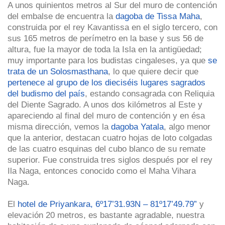
A unos quinientos metros al Sur del muro de contención
del embalse de encuentra la
dagoba de Tissa Maha
,
construida por el rey Kavantissa en el siglo tercero, con
sus 165 metros de perímetro en la base y sus 56 de
altura, fue la mayor de toda la Isla en la antigüedad;
muy importante para los budistas cingaleses, ya que
se
trata de un Solosmasthana
, lo que quiere decir que
pertenece al grupo de los dieciséis lugares sagrados
del budismo del país
, estando consagrada con Reliquia
del Diente Sagrado. A unos dos kilómetros al Este y
apareciendo al final del muro de contención y en ésa
misma dirección, vemos la
dagoba Yatala
, algo menor
que la anterior, destacan cuatro hojas de loto colgadas
de las cuatro esquinas del cubo blanco de su remate
superior. Fue construida tres siglos después por el rey
Ila Naga, entonces conocido como el Maha Vihara
Naga.
El
hotel de Priyankara, 6º17’31.93N – 81º17’49.79”
y
elevación 20 metros, es bastante agradable, nuestra