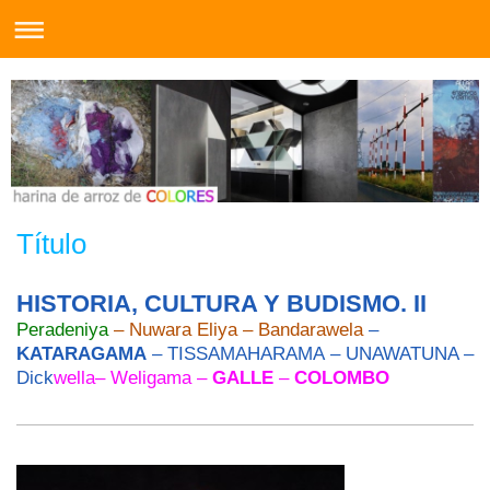
Título
HISTORIA, CULTURA Y BUDISMO. II
Peradeniya
– Nuwara Eliya – Bandarawela
–
KATARAGAMA
– TISSAMAHARAMA – UNAWATUNA –
Dick
wella– Weligama –
GALLE
–
COLOMBO