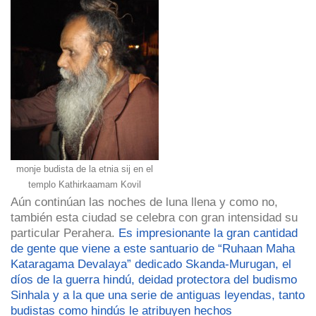
monje budista de la etnia sij en el
templo Kathirkaamam Kovil
Aún continúan las noches de luna llena y como no,
también esta ciudad se celebra con gran intensidad su
particular Perahera.
Es impresionante la gran cantidad
de gente que viene a este santuario de “Ruhaan Maha
Kataragama Devalaya” dedicado Skanda-Murugan, el
díos de la guerra hindú, deidad protectora del budismo
Sinhala y a la que una serie de antiguas leyendas, tanto
budistas como hindús le atribuyen hechos